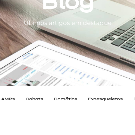
Blog
Últimos artigos em destaque
e AMRs
Cobots
Domótica
Exoesqueletos