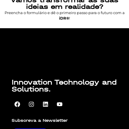
Vamos transformar as suas
ideias em realidade?
Preencha o formulário e dê o primeiro passo para o futuro com a
iDR®
!
Lorem ipsum dolor sit amet, consectetur
adipiscing elit. Ut elit tellus, luctus nec
ullamcorper mattis, pulvinar dapibus leo.
Innovation Technology and
Solutions.
Subscreva a Newsletter