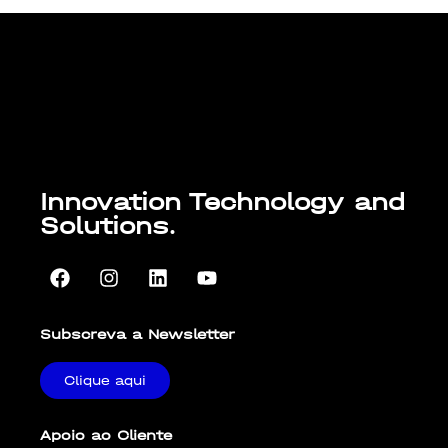
Lorem ipsum dolor sit amet, consectetur
adipiscing elit. Ut elit tellus, luctus nec
ullamcorper mattis, pulvinar dapibus leo.
Innovation Technology and
Solutions.
Subscreva a Newsletter
Clique aqui
Apoio ao Cliente