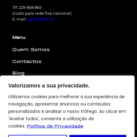
Tlf: 229 968 865
(custo para rede fixa nacional)
E-mail:
geral@idr.pt
Menu
Quem Somos
Contactos
Blog
Parceiros
Valorizamos a sua privacidade.
Carreiras
Utilizamos cookies para melhorar a sua experiência de
navegação, apresentar anúncios ou conteúdos
personalizados e analisar o nosso tráfego. Ao clicar em
'Aceitar todos', consente a utilização de
cookies.
Política de Privacidade
© 2025 iDR®. Todos os direitos reservados |
Livro de