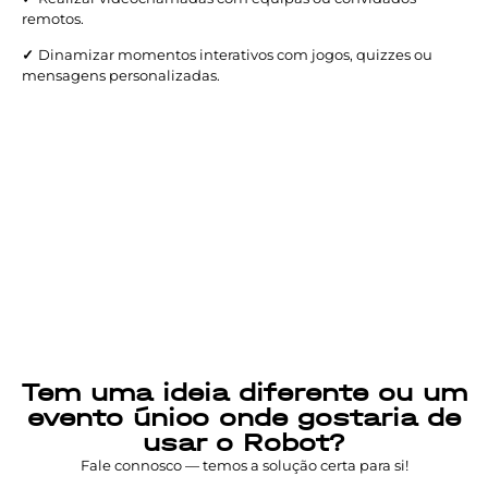
remotos.
✓
Dinamizar momentos interativos com jogos, quizzes ou
mensagens personalizadas.
Quer fazer a diferença no seu
próximo evento?
Alugue a nossa Sofia com total suporte técnico e torne estes
momentos mais interativos e inesquecíveis.
Tem uma ideia diferente ou um
evento único onde gostaria de
usar o Robot?
Fale connosco — temos a solução certa para si!