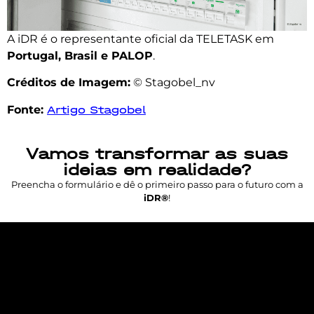
A iDR é o representante oficial da TELETASK em
Portugal, Brasil e PALOP
.
Créditos de Imagem:
© Stagobel_nv
Fonte:
Artigo Stagobel
Vamos transformar as suas
ideias em realidade?
Preencha o formulário e dê o primeiro passo para o futuro com a
iDR®
!
Lorem ipsum dolor sit amet, consectetur
adipiscing elit. Ut elit tellus, luctus nec
ullamcorper mattis, pulvinar dapibus leo.