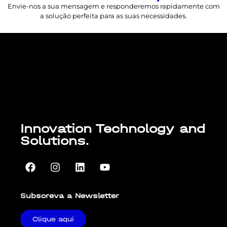
Envie-nos a sua mensagem e responderemos rapidamente com
a solução perfeita para as suas necessidades.
Lorem ipsum dolor sit amet, consectetur
adipiscing elit. Ut elit tellus, luctus nec
ullamcorper mattis, pulvinar dapibus leo.
Innovation Technology and
Solutions.
Subscreva a Newsletter
Clique aqui