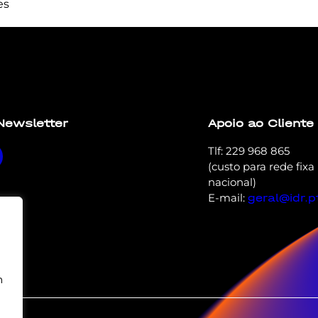
es
t elit tellus, luctus nec ullamcorper mattis, pulvinar dapi
Newsletter
Apoio ao Cliente
Tlf: 229 968 865
(custo para rede fixa
nacional)
E-mail:
geral@idr.p
m