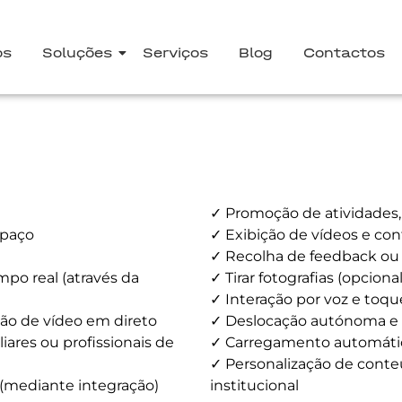
os
Soluções
Serviços
Blog
Contactos
✓ Promoção de atividades, 
spaço
✓ Exibição de vídeos e co
✓ Recolha de feedback ou
po real (através da
✓ Tirar fotografias (opcional
✓ Interação por voz e toqu
ão de vídeo em direto
✓ Deslocação autónoma e 
ares ou profissionais de
✓ Carregamento automáti
✓ Personalização de conte
 (mediante integração)
institucional