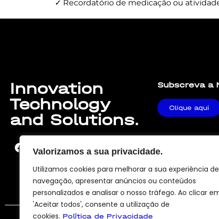
✓ Recordatório de medicação ou atividad
Lorem ipsum dolor sit amet, consectetur adipiscing elit. U
Innovation
Subscreva a 
Technology
Clique aqui
and Solutions.
Valorizamos a sua privacidade.
Utilizamos cookies para melhorar a sua experiência de
navegação, apresentar anúncios ou conteúdos
personalizados e analisar o nosso tráfego. Ao clicar e
'Aceitar todos', consente a utilização de
cookies.
Política de Privacidade