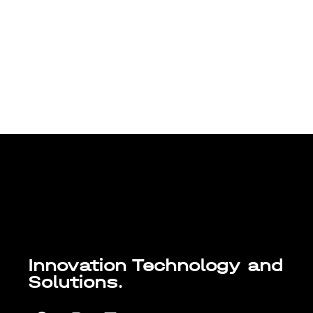
Rebranding e Novo Website iDR,
porquê?
Março 30, 2023
/
Rebranding e novo website, porquê? A iDR nasceu em
2012 inovando o mercado com soluções de
automação residencial: Domótica e...
Ler Mais
Lorem ipsum dolor sit amet, consectetur
adipiscing elit. Ut elit tellus, luctus nec
ullamcorper mattis, pulvinar dapibus leo.
Innovation Technology and
Solutions.