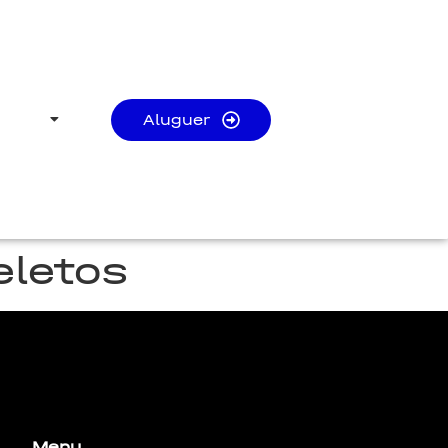
Aluguer
eletos
bus leo.
Menu