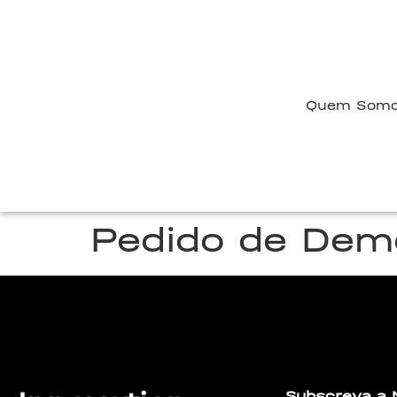
Quem Som
Pedido de Dem
Lorem ipsum dolor sit amet, consectetur adipiscing elit. U
Subscreva a 