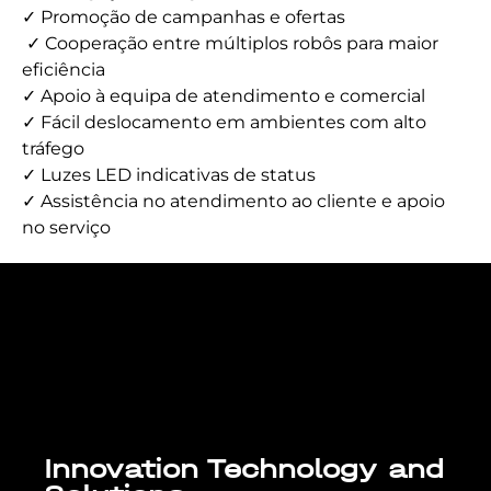
✓ Promoção de campanhas e ofertas
✓ Cooperação entre múltiplos robôs para maior
eficiência
✓ Apoio à equipa de atendimento e comercial
✓ Fácil deslocamento em ambientes com alto
tráfego
✓ Luzes LED indicativas de status
✓ Assistência no atendimento ao cliente e apoio
no serviço
Lorem ipsum dolor sit amet, consectetur
adipiscing elit. Ut elit tellus, luctus nec
ullamcorper mattis, pulvinar dapibus leo.
Innovation Technology and