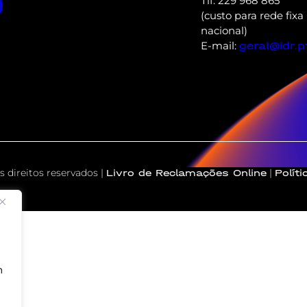
Tlf: 229 968 865
(custo para rede fixa
nacional)
E-mail:
geral@idr.p
 direitos reservados |
|
Livro de Reclamações Online
Polít
m