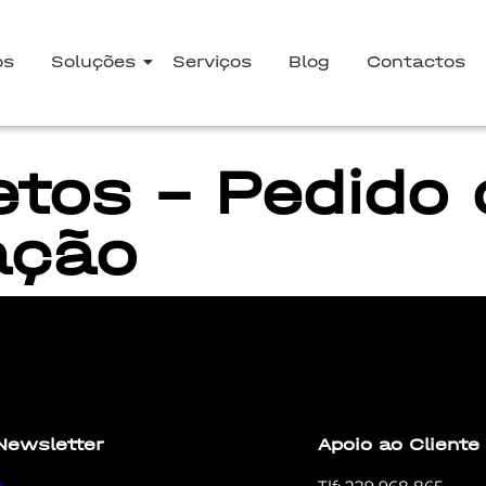
os
Soluções
Serviços
Blog
Contactos
tos - Pedido 
ação
t elit tellus, luctus nec ullamcorper mattis, pulvinar dapi
Newsletter
Apoio ao Cliente