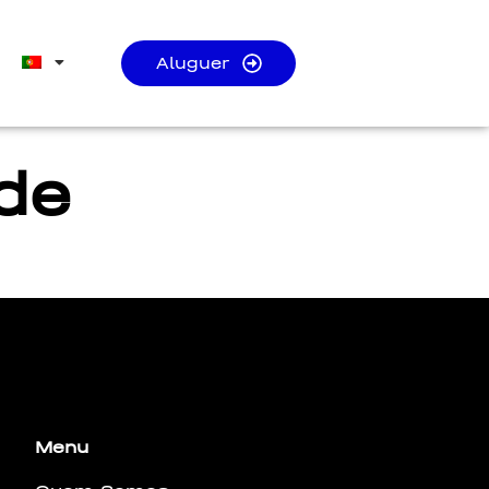
Aluguer
de
bus leo.
Menu