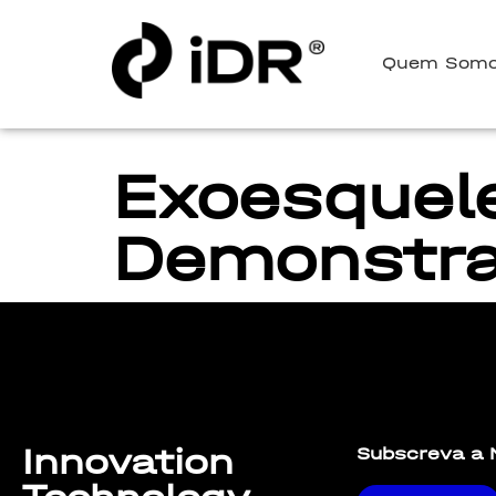
Quem Som
Exoesquele
Demonstr
Lorem ipsum dolor sit amet, consectetur adipiscing elit. U
Innovation
Subscreva a 