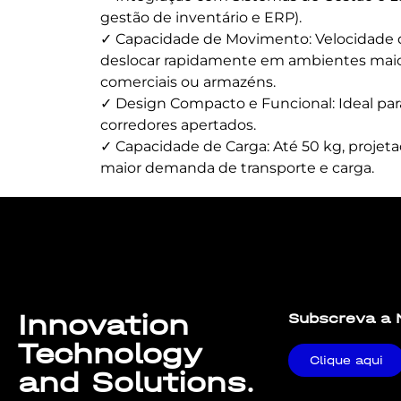
gestão de inventário e ERP).
✓ Capacidade de Movimento: Velocidade de
deslocar rapidamente em ambientes maio
comerciais ou armazéns.
✓ Design Compacto e Funcional: Ideal pa
corredores apertados.
✓ Capacidade de Carga: Até 50 kg, proje
maior demanda de transporte e carga.
Lorem ipsum dolor sit amet, consectetur adipiscing elit. U
Innovation
Subscreva a 
Technology
Clique aqui
and Solutions.