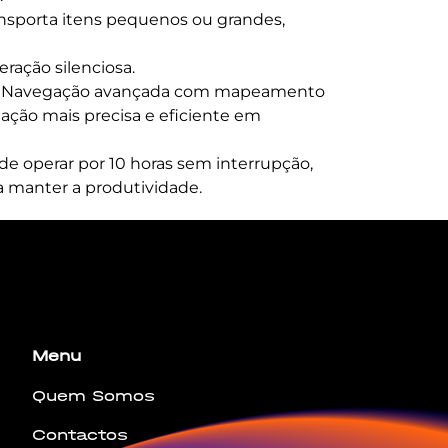
ansporta itens pequenos ou grandes,
eração silenciosa.
: Navegação avançada com mapeamento
ção mais precisa e eficiente em
e operar por 10 horas sem interrupção,
 manter a produtividade.
bus leo.
Menu
Quem Somos
Contactos