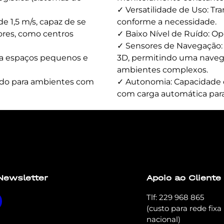
✓ Versatilidade de Uso: Tr
 1,5 m/s, capaz de se
conforme a necessidade.
res, como centros
✓ Baixo Nível de Ruído: Op
✓ Sensores de Navegação
ra espaços pequenos e
3D, permitindo uma navega
ambientes complexos.
tado para ambientes com
✓ Autonomia: Capacidade d
com carga automática para
t elit tellus, luctus nec ullamcorper mattis, pulvinar dapi
Newsletter
Apoio ao Cliente
Tlf: 229 968 865
(custo para rede fixa
nacional)