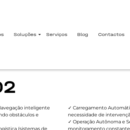
os
Soluções
Serviços
Blog
Contactos
02
avegação inteligente
✓ Carregamento Automátic
ndo obstáculos e
necessidade de intervenç
✓ Operação Autônoma e S
gística (sistemas de
monitoramento constante