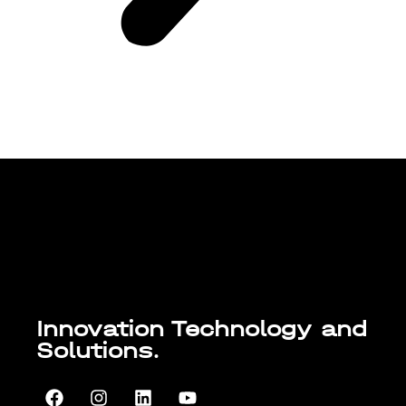
Lorem ipsum dolor sit amet, consectetur
adipiscing elit. Ut elit tellus, luctus nec
ullamcorper mattis, pulvinar dapibus leo.
Innovation Technology and
Solutions.