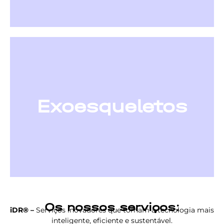
Exoesqueletos
Os nossos serviços:
iDR® –
Serviços inovadores que tornam a tecnologia mais
inteligente, eficiente e sustentável.