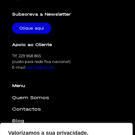
Subscreva a Newsletter
Clique aqui
Apoio ao Cliente
Tlf: 229 968 865
(custo para rede fixa nacional)
E-mail:
geral@idr.pt
Menu
Quem Somos
Contactos
Blog
Parceiros
Valorizamos a sua privacidade.