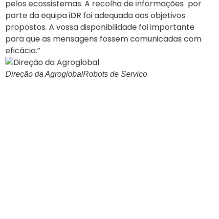
pelos ecossistemas. A recolha de informações por
d
parte da equipa iDR foi adequada aos objetivos
s
propostos. A vossa disponibilidade foi importante
e
para que as mensagens fossem comunicadas com
e
eficácia.”
v
p
s
Direção da Agroglobal
Robots de Serviço
d
p
a
r
p
P