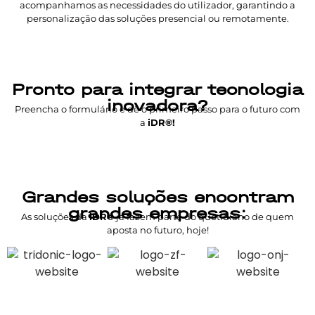
acompanhamos as necessidades do utilizador, garantindo a
personalização das soluções presencial ou remotamente.
Pronto para integrar tecnologia
inovadora?
Preencha o formulário e dê o primeiro passo para o futuro com
a
iDR®!
Grandes soluções encontram
grandes empresas:
As soluções da
iDR®
já fazem parte do quotidiano de quem
aposta no futuro, hoje!